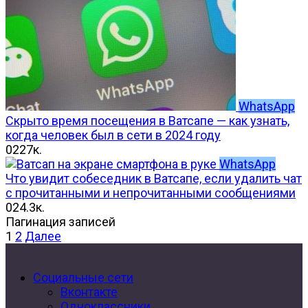
WhatsApp
Скрыто время посещения в Ватсапе — как узнать,
когда человек был в сети в 2024 году
0
227к.
WhatsApp
Что увидит собеседник в Ватсапе, если удалить чат
с прочитанными и непрочитанными сообщениями
0
24.3к.
Пагинация записей
1
2
Далее
Социальные сети
Вконтакте
Одноклассники