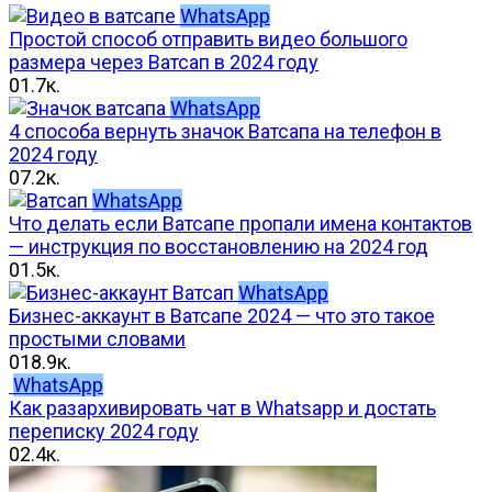
WhatsApp
Простой способ отправить видео большого
размера через Ватсап в 2024 году
0
1.7к.
WhatsApp
4 способа вернуть значок Ватсапа на телефон в
2024 году
0
7.2к.
WhatsApp
Что делать если Ватсапе пропали имена контактов
— инструкция по восстановлению на 2024 год
0
1.5к.
WhatsApp
Бизнес-аккаунт в Ватсапе 2024 — что это такое
простыми словами
0
18.9к.
WhatsApp
Как разархивировать чат в Whatsapp и достать
переписку 2024 году
0
2.4к.