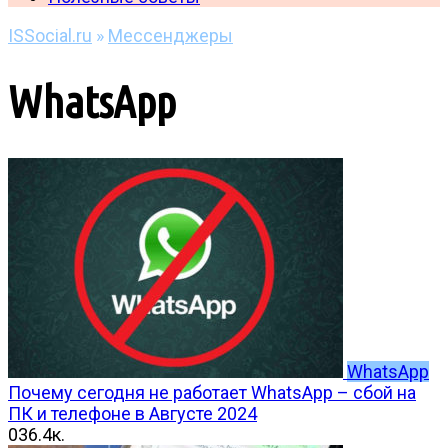
ISSocial.ru
»
Мессенджеры
WhatsApp
WhatsApp
Почему сегодня не работает WhatsApp – сбой на
ПК и телефоне в Августе 2024
0
36.4к.