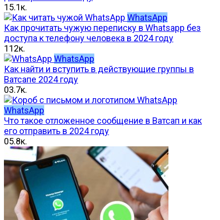
1
5.1к.
WhatsApp
Как прочитать чужую переписку в Whatsapp без
доступа к телефону человека в 2024 году
1
12к.
WhatsApp
Как найти и вступить в действующие группы в
Ватсапе 2024 году
0
3.7к.
WhatsApp
Что такое отложенное сообщение в Ватсап и как
его отправить в 2024 году
0
5.8к.