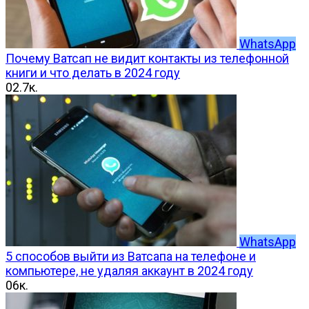
WhatsApp
Почему Ватсап не видит контакты из телефонной
книги и что делать в 2024 году
0
2.7к.
WhatsApp
5 способов выйти из Ватсапа на телефоне и
компьютере, не удаляя аккаунт в 2024 году
0
6к.