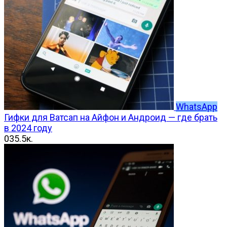
WhatsApp
Гифки для Ватсап на Айфон и Андроид — где брать
в 2024 году
0
35.5к.