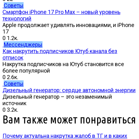
Советы
Смартфон iPhone 17 Pro Max – новый уровень
технологий
Apple продолжает удивлять инновациями, и iPhone
17
0
1.2к.
Мессенджеры
Как накрутить подписчиков Ютуб канала без
отписок
Накрутка подписчиков на Ютуб становится все
более популярной
0
2.6к.
Советы
Дизельный генератор: сердце автономной энергии
Дизельный генератор – это незаменимый
источник
0
3.2к.
Вам также может понравиться
Почему актуальна накрутка жалоб в ТГ и в каких