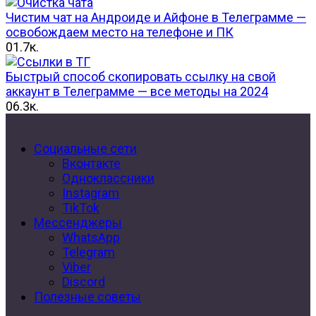
Чистим чат на Андроиде и Айфоне в Телеграмме —
освобождаем место на телефоне и ПК
0
1.7к.
Быстрый способ скопировать ссылку на свой
аккаунт в Телеграмме — все методы на 2024
0
6.3к.
Социальные сети
Вконтакте
Одноклассники
Instagram
TikTok
Мессенджеры
WhatsApp
Telegram
Viber
Discord
Полезные советы