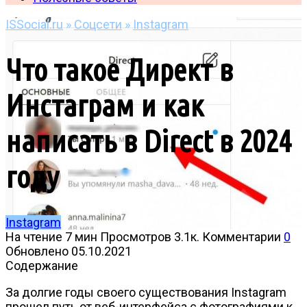
ISSocial.ru
»
Соцсети
»
Instagram
Что такое Директ в
Инстаграм и как
написать в Direct в 2024
году
Instagram
На чтение
7 мин
Просмотров
3.1к.
Комментарии
0
Обновлено
05.10.2021
Содержание
За долгие годы своего существования Instagram
прошел путь от веб-интерфейса с фотографиями к