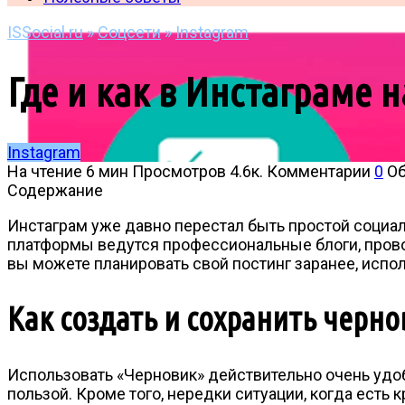
ISSocial.ru
»
Соцсети
»
Instagram
Где и как в Инстаграме 
Instagram
На чтение
6 мин
Просмотров
4.6к.
Комментарии
0
О
Содержание
Инстаграм уже давно перестал быть простой социаль
платформы ведутся профессиональные блоги, прово
вы можете планировать свой постинг заранее, испо
Как создать и сохранить черно
Использовать «Черновик» действительно очень удоб
пользой. Кроме того, нередки ситуации, когда есть