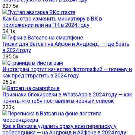
2
27.5к.
Как быстро изменить миниатюру в ВК в
приложении или на ПК в 2024 году
0
4.1к.
Гифки для Ватсап на Айфон и Андроид — где брать
в 2024 году
0
35.5к.
Инстаграм портит качество фотографий — почему и
как предотвратить в 2024 году
0
6.2к.
Признаки блокировки в WhatsApp в 2024 году — как
понять, что тебя поставили в черный список
2
23к.
Как в Ватсапе удалить сразу всю переписку у
собеседника — на Андроид и Айфоне в 2024 году