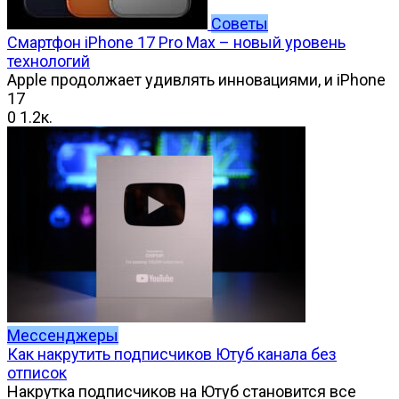
Советы
Смартфон iPhone 17 Pro Max – новый уровень
технологий
Apple продолжает удивлять инновациями, и iPhone
17
0
1.2к.
Мессенджеры
Как накрутить подписчиков Ютуб канала без
отписок
Накрутка подписчиков на Ютуб становится все