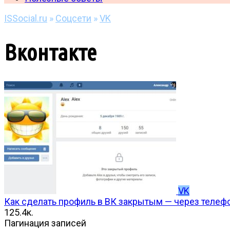
ISSocial.ru
»
Соцсети
»
VK
Вконтакте
VK
Как сделать профиль в ВК закрытым — через телефо
1
25.4к.
Пагинация записей