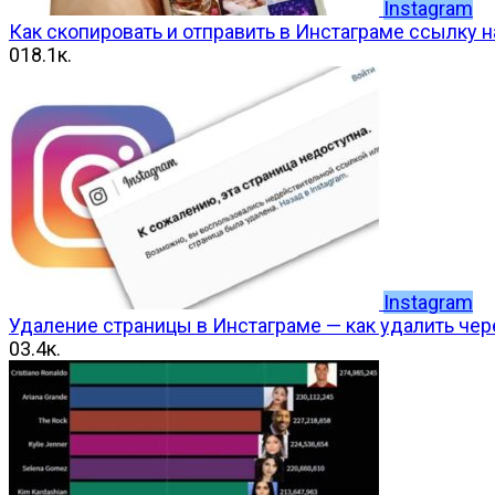
Instagram
Как скопировать и отправить в Инстаграме ссылку н
0
18.1к.
Instagram
Удаление страницы в Инстаграме — как удалить чер
0
3.4к.