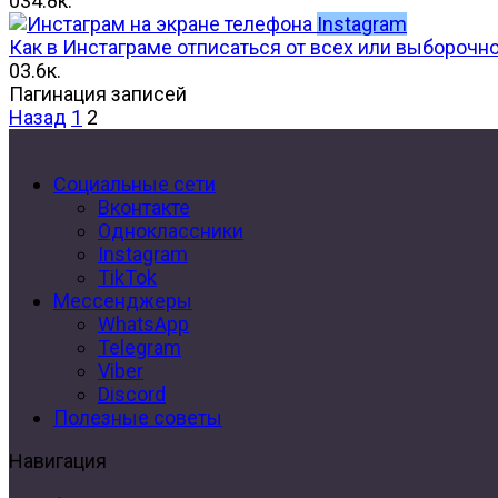
0
34.8к.
Instagram
Как в Инстаграме отписаться от всех или выборочно 
0
3.6к.
Пагинация записей
Назад
1
2
Социальные сети
Вконтакте
Одноклассники
Instagram
TikTok
Мессенджеры
WhatsApp
Telegram
Viber
Discord
Полезные советы
Навигация