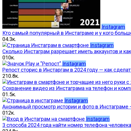
Instagram
Кто самый популярный в Инстаграме и у кого больш
0
4.3к.
Instagram
Сколько Инстаграм разрешает иметь аккаунтов и как
0
10к.
Instagram
Репост сторис в Инстаргам в 2024 году — как сдела
2
10.8к.
Сохранение видео из Инстаграма на телефон и комп
0
1.5к.
Instagram
Анонимный просмотр истории и фото в Инстаграме 
0
12к.
Instagram
3 способа 2024 года найти номер телефона человек